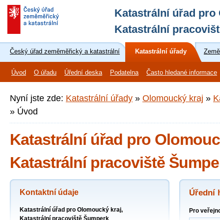
Katastrální úřad pro
Katastrální pracovi
Český úřad zeměměřický a katastrální
Katastrální úřady
Zeměm
Úvod
O úřadu
Úřední deska
Podatelna
Často hledané informace
Nyní jste zde:
Katastrální úřady
»
Olomoucký kraj
»
K
»
Úvod
Katastrální úřad pro Olomouck
Katastrální pracoviště Šumpe
Kontaktní údaje
Úřední 
Katastrální úřad pro Olomoucký kraj,
Pro veřejn
Katastrální pracoviště Šumperk