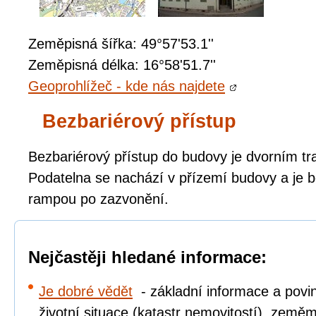
Zeměpisná šířka: 49°57'53.1''
Zeměpisná délka: 16°58'51.7''
Geoprohlížeč - kde nás najdete
Bezbariérový přístup
Bezbariérový přístup do budovy je dvorním tr
Podatelna se nachází v přízemí budovy a je b
rampou po zazvonění.
Nejčastěji hledané informace:
Je dobré vědět
- základní informace a povi
životní situace (katastr nemovitostí), zeměm