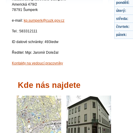
pondělí:
Americká 479/2
78791 Šumperk
úterý:
středa:
e-mail:
kp.sumperk@cuzk.gov.cz
čtvrtek:
Tel.: 583312111
pátek:
ID datové schránky: 493iedw
Ředitel: Mgr. Jaromír Doležal
Kontakty na vedoucí pracovníky
Kde nás najdete